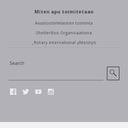
Miten apu toimitetaan
Avustustiimiläisten toiminta
ShelterBox Organisaationa
_Rotary International yhteistyö
Site
Search
Search
Connect
FACEBOOK
TWITTER
YOUTUBE
INSTAGRAM
with
us
SMALL
PRINT