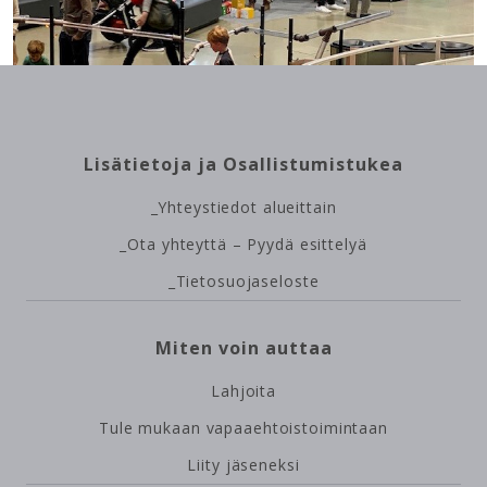
Site
Lisätietoja ja Osallistumistukea
map
_Yhteystiedot alueittain
_Ota yhteyttä – Pyydä esittelyä
_Tietosuojaseloste
Miten voin auttaa
Lahjoita
Tule mukaan vapaaehtoistoimintaan
Liity jäseneksi