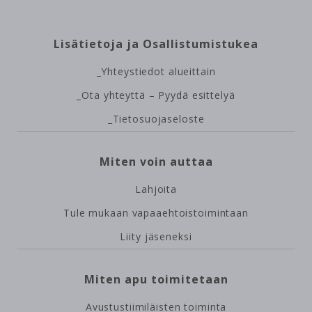
Site
Lisätietoja ja Osallistumistukea
map
_Yhteystiedot alueittain
_Ota yhteyttä – Pyydä esittelyä
_Tietosuojaseloste
Miten voin auttaa
Lahjoita
Tule mukaan vapaaehtoistoimintaan
Liity jäseneksi
Miten apu toimitetaan
Avustustiimiläisten toiminta