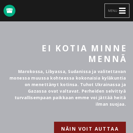
MENU
ShelterBox
Suomi
EI KOTIA MINNE
MENNÄ
Marokossa, Libyassa, Sudanissa ja valitettavan
monessa muussa kohteessa kokonaisia kyläkuntia
on menettänyt kotinsa. Tuhot Ukrainassa ja
Gazassa ovat valtavat. Perheiden selvittyä
turvallisempaan paikkaan emme voi jättää heitä
ilman suojaa.
NÄIN VOIT AUTTAA