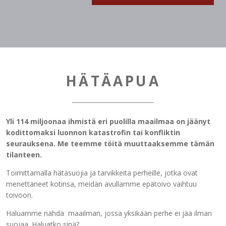
HÄTÄAPUA
Yli 114 miljoonaa ihmistä eri puolilla maailmaa on jäänyt
kodittomaksi luonnon katastrofin tai konfliktin
seurauksena. Me teemme töitä muuttaaksemme tämän
tilanteen.
Toimittamalla hätäsuojia ja tarvikkeita perheille, jotka ovat
menettäneet kotinsa, meidän avullamme epätoivo vaihtuu
toivoon.
Haluamme nähdä maailman, jossa yksikään perhe ei jää ilman
suojaa. Haluatko sinä?