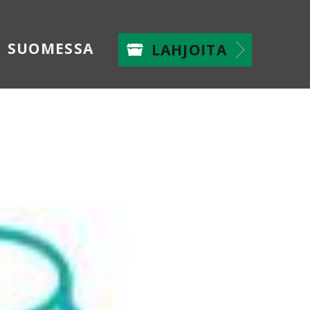
Utility
SUOMESSA
LAHJOITA
Nav