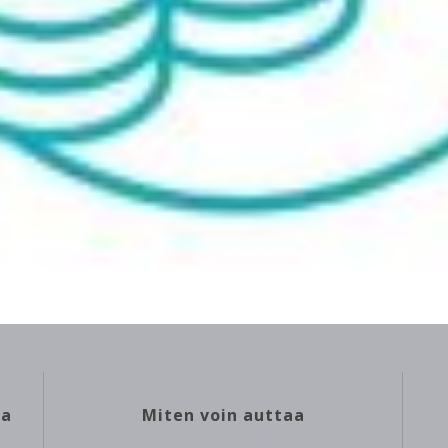
ea
Miten voin auttaa