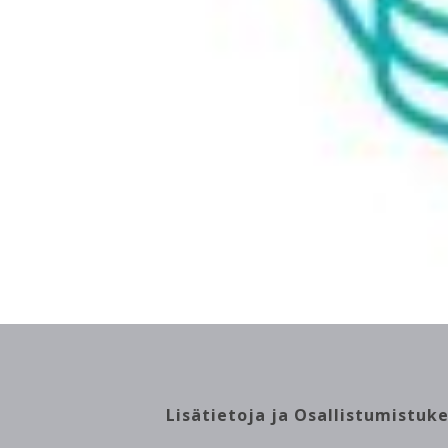
Site
Lisätietoja ja Osallistumistuk
map