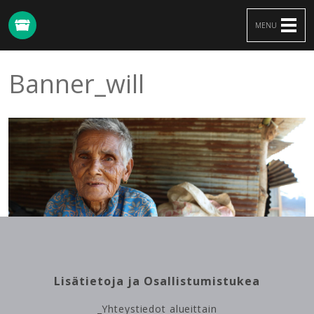
MENU
Banner_will
Banner_will
Site
Lisätietoja ja Osallistumistukea
map
_Yhteystiedot alueittain